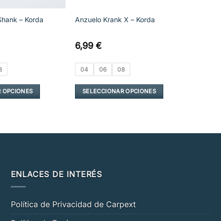
la
la
página
página
Shank – Korda
Anzuelo Krank X – Korda
de
de
producto
produ
6,99
€
8
04
06
08
 OPCIONES
SELECCIONAR OPCIONES
Este
producto
tiene
múltiples
variantes.
Las
opciones
ENLACES DE INTERÉS
se
pueden
Política de Privacidad de Carpext
elegir
en