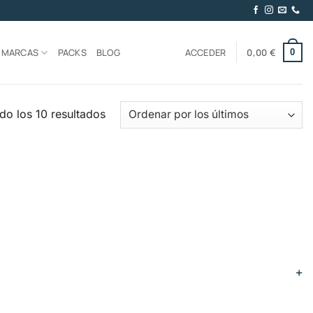
MARCAS
PACKS
BLOG
ACCEDER
0,00
€
0
Ordenado
do los 10 resultados
por
los
últimos
+