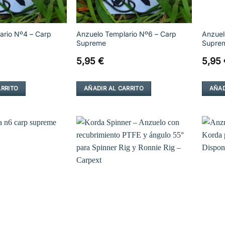
ario Nº4 – Carp
Anzuelo Templario Nº6 – Carp
Anzuel
Supreme
Supre
5,95
€
5,95
ARRITO
AÑADIR AL CARRITO
AÑAD
Añadir
Añadir
a la
a la
lista de
lista de
deseos
deseos