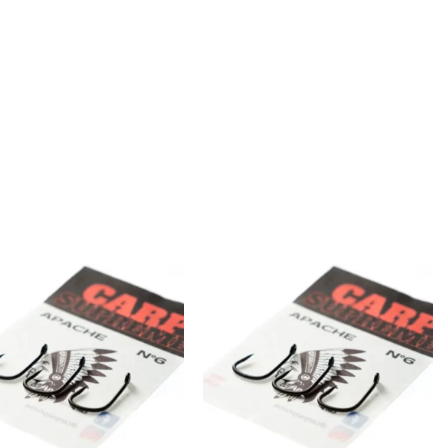
Añadir
Añadir
a la
a la
lista de
lista de
deseos
deseos