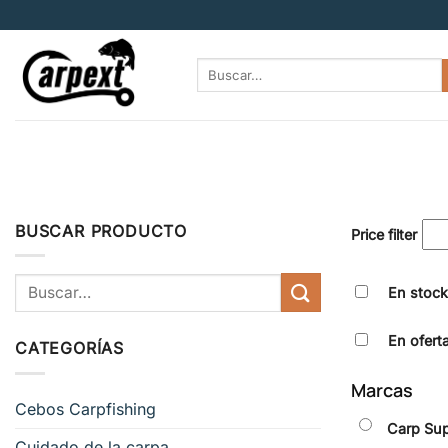
Saltar
al
contenido
Buscar
por:
BUSCAR PRODUCTO
Price filter
Buscar
En stock
por:
En ofert
CATEGORÍAS
Marcas
Cebos Carpfishing
Carp Su
Cuidado de la carpa