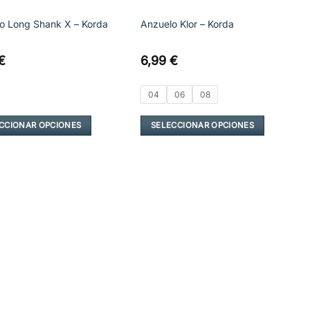
o Long Shank X – Korda
Anzuelo Klor – Korda
€
6,99
€
04
06
08
CCIONAR OPCIONES
SELECCIONAR OPCIONES
Este
cto
producto
tiene
les
múltiples
es.
variantes.
Las
nes
opciones
se
n
pueden
elegir
en