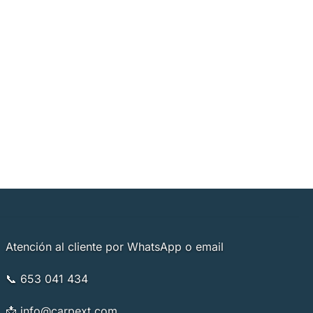
la
página
de
cto
producto
Atención al cliente por WhatsApp o email
📞 653 041 434
📩
info@carpext.com