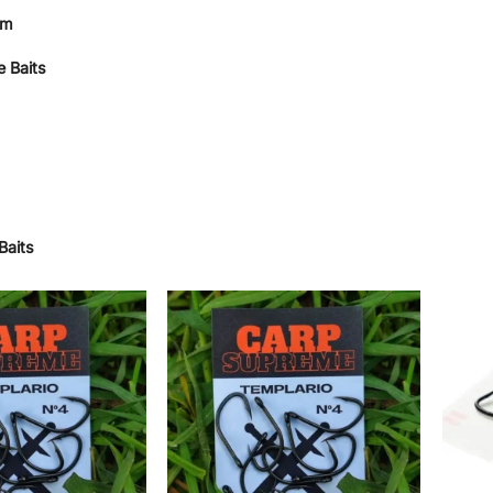
om
 Baits
 Baits
Añadir
Añadir
a la
a la
lista de
lista de
deseos
deseos