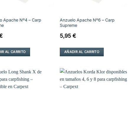
o Apache Nº4 – Carp
Anzuelo Apache Nº6 – Carp
me
Supreme
€
5,95
€
IR AL CARRITO
AÑADIR AL CARRITO
Añadir
Añadir
a la
a la
lista de
lista de
deseos
deseos