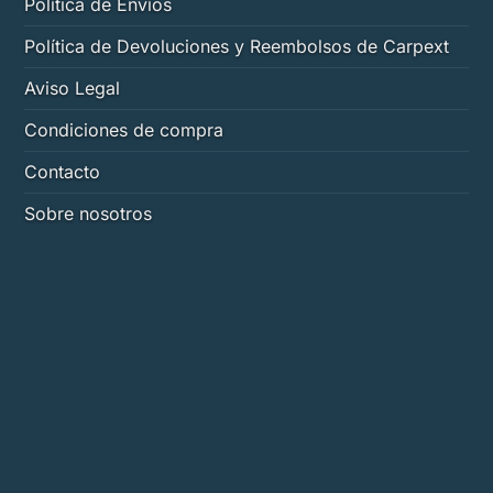
Política de Envíos
la
página
Política de Devoluciones y Reembolsos de Carpext
de
Aviso Legal
producto
Condiciones de compra
Contacto
Sobre nosotros