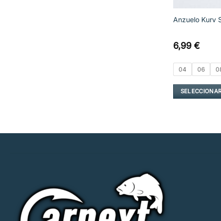
Anzuelo Kurv 
6,99
€
04
06
0
SELECCIONAR
Este
producto
tiene
múltiples
variantes.
Las
opciones
se
pueden
elegir
en