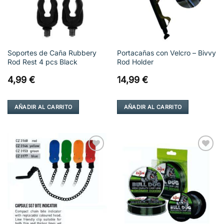
Soportes de Caña Rubbery
Portacañas con Velcro – Bivvy
Rod Rest 4 pcs Black
Rod Holder
4,99
€
14,99
€
AÑADIR AL CARRITO
AÑADIR AL CARRITO
Añadir
Añadir
a la
a la
lista de
lista de
deseos
deseos