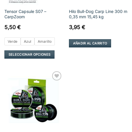
Tensor Capsule S07 –
Hilo Bull-Dog Carp Line 300 m
CarpZoom
0,35 mm 15,45 kg
5,50
€
3,95
€
Verde
Azul
Amarillo
AÑADIR AL CARRITO
SELECCIONAR OPCIONES
Este
producto
tiene
múltiples
Añadir
variantes.
a la
Las
lista de
deseos
opciones
se
pueden
elegir
en
la