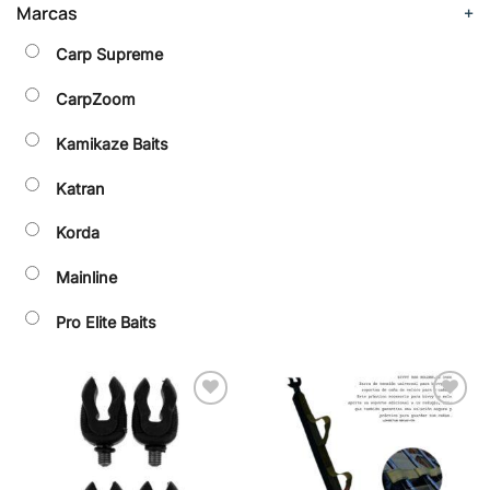
Marcas
+
Carp Supreme
CarpZoom
Kamikaze Baits
Katran
Korda
Mainline
Pro Elite Baits
Añadir
Añadir
a la
a la
lista de
lista de
deseos
deseos