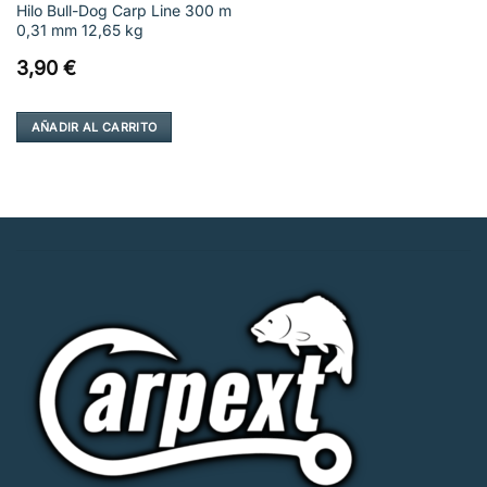
Hilo Bull-Dog Carp Line 300 m
página
0,31 mm 12,65 kg
de
producto
3,90
€
AÑADIR AL CARRITO