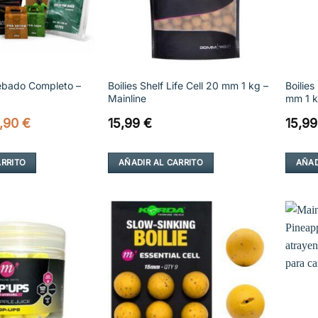
ebado Completo –
Boilies Shelf Life Cell 20 mm 1 kg –
Boilie
Mainline
mm 1 k
El
,90
€
15,99
€
15,9
ecio
precio
iginal
actual
a:
es:
ARRITO
AÑADIR AL CARRITO
AÑAD
,79 €.
56,90 €.
Añadir
Añadir
a la
a la
lista de
lista de
deseos
deseos