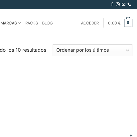
MARCAS
PACKS
BLOG
ACCEDER
0,00
€
0
Ordenado
do los 10 resultados
por
los
últimos
+