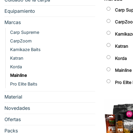
Carp Su
Equipamiento
Marcas
CarpZo
Carp Supreme
Kamikaze
CarpZoom
Katran
Kamikaze Baits
Katran
Korda
Korda
Mainline
Mainline
Pro Elite
Pro Elite Baits
Material
Novedades
Ofertas
Packs