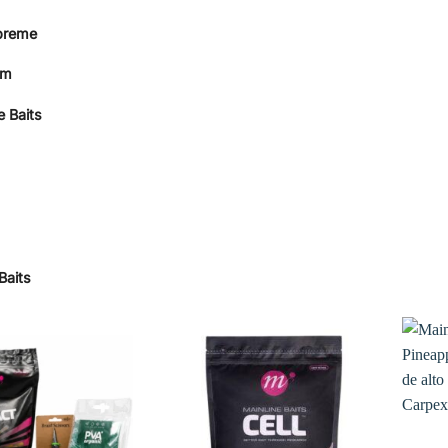
preme
om
 Baits
 Baits
Añadir
Añadir
a la
a la
lista de
lista de
deseos
deseos