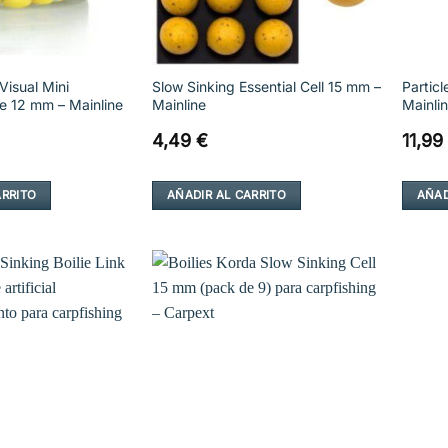
isual Mini
Slow Sinking Essential Cell 15 mm –
Particl
e 12 mm – Mainline
Mainline
Mainli
4,49
€
11,99
ARRITO
AÑADIR AL CARRITO
AÑAD
Añadir
Añadir
a la
a la
lista de
lista de
deseos
deseos