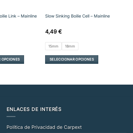
ilie Link – Mainline
Slow Sinking Boilie Cell – Mainline
4,49
€
15mm
18mm
 OPCIONES
SELECCIONAR OPCIONES
Este
producto
tiene
múltiples
variantes.
Las
opciones
ENLACES DE INTERÉS
se
pueden
Política de Privacidad de Carpext
elegir