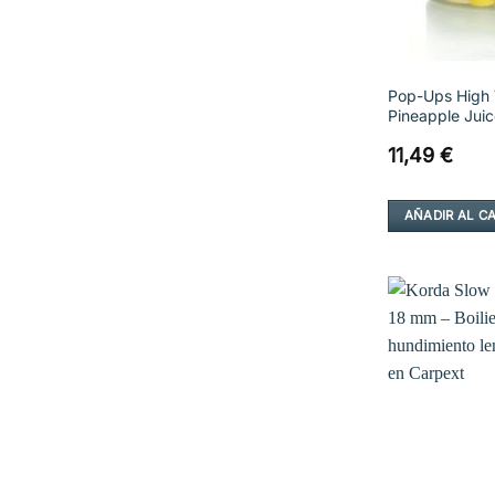
Pop-Ups High V
Pineapple Juic
11,49
€
AÑADIR AL C