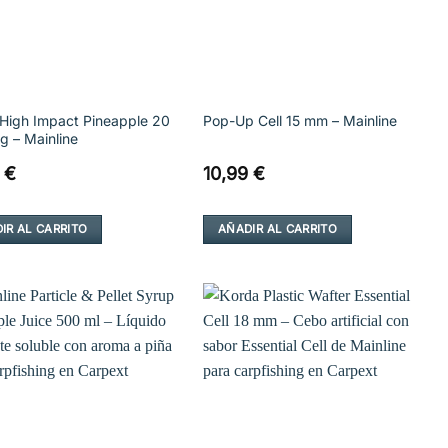
s High Impact Pineapple 20
Pop-Up Cell 15 mm – Mainline
g – Mainline
9
€
10,99
€
IR AL CARRITO
AÑADIR AL CARRITO
Añadir
Añadir
a la
a la
lista de
lista de
deseos
deseos