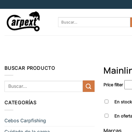
Saltar
al
contenido
Buscar
por:
Mainli
BUSCAR PRODUCTO
Buscar
Price filter
por:
En stock
CATEGORÍAS
En ofert
Cebos Carpfishing
Marcas
Cuidado de la carpa