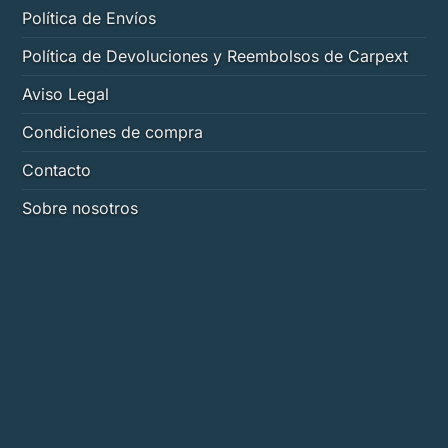
en
Política de Envíos
la
página
Política de Devoluciones y Reembolsos de Carpext
de
Aviso Legal
producto
Condiciones de compra
Contacto
Sobre nosotros