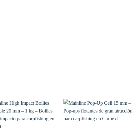
Añadir
Añadir
a la
a la
lista de
lista de
deseos
deseos