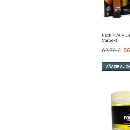
Pack PVA y C
Carpext
El
62,79
€
56
pr
or
er
AÑADIR AL C
62