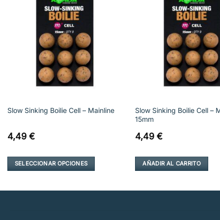
Añadir
a la
lista de
deseos
Slow Sinking Boilie Cell – 
Slow Sinking Boilie Cell – Mainline
15mm
4,49
€
4,49
€
SELECCIONAR OPCIONES
AÑADIR AL CARRITO
Este
producto
tiene
múltiples