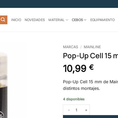
INICIO
NOVEDADES
MATERIAL
CEBOS
EQUIPAMIENTO
MARCAS
/
MAINLINE
Pop-Up Cell 15 
Añadir
a la
10,99
€
lista de
deseos
Pop-Up Cell 15 mm de Mainl
distintos montajes.
4 disponibles
Pop-Up Cell 15 mm – Mainline 