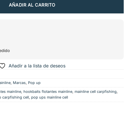
AÑADIR AL CARRITO
edido
Añadir a la lista de deseos
inline
,
Marcas
,
Pop up
tes mainline
,
hookbaits flotantes mainline
,
mainline cell carpfishing
,
 carpfishing cell
,
pop ups mainline cell