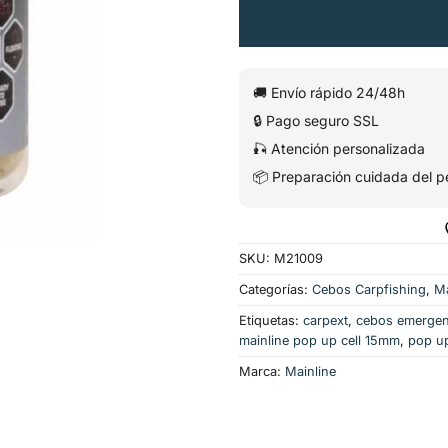
🚚 Envío rápido 24/48h
🔒 Pago seguro SSL
🎣 Atención personalizada
📦 Preparación cuidada del p
SKU:
M21009
Categorías:
Cebos Carpfishing
,
Ma
Etiquetas:
carpext
,
cebos emergen
mainline pop up cell 15mm
,
pop up
Marca:
Mainline