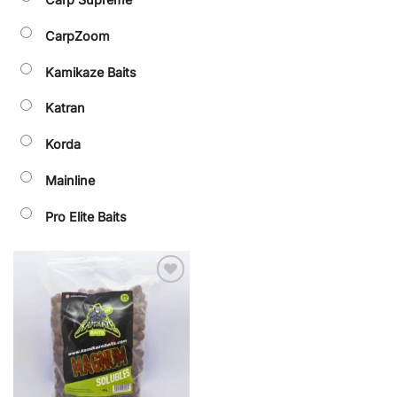
CarpZoom
Kamikaze Baits
Katran
Korda
Mainline
Pro Elite Baits
Añadir
a la
lista de
deseos