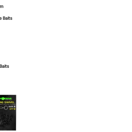
om
 Baits
 Baits
Añadir
a la
lista de
deseos