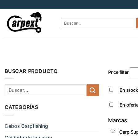
Saltar
al
contenido
Buscar
por:
BUSCAR PRODUCTO
Price filter
Buscar
En stock
por:
En ofert
CATEGORÍAS
Marcas
Cebos Carpfishing
Carp Su
Cuidado de la carpa