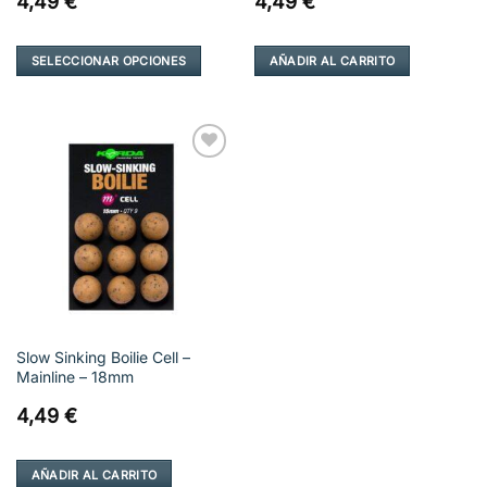
4,49
€
4,49
€
SELECCIONAR OPCIONES
AÑADIR AL CARRITO
Este
producto
tiene
múltiples
variantes.
Las
opciones
se
pueden
elegir
en
la
Slow Sinking Boilie Cell –
página
Mainline – 18mm
de
producto
4,49
€
AÑADIR AL CARRITO