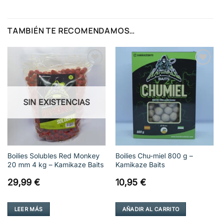
TAMBIÉN TE RECOMENDAMOS…
Añadir
Añadir
a la
a la
lista de
lista de
deseos
deseos
SIN EXISTENCIAS
Boilies Solubles Red Monkey
Boilies Chu-miel 800 g –
20 mm 4 kg – Kamikaze Baits
Kamikaze Baits
29,99
€
10,95
€
LEER MÁS
AÑADIR AL CARRITO