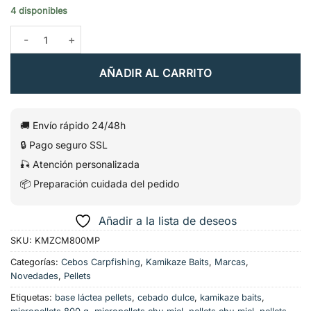
4 disponibles
Micropellets Chu-Miel – Kamikaze Baits cantidad
AÑADIR AL CARRITO
🚚 Envío rápido 24/48h
🔒 Pago seguro SSL
🎣 Atención personalizada
📦 Preparación cuidada del pedido
Añadir a la lista de deseos
SKU:
KMZCM800MP
Categorías:
Cebos Carpfishing
,
Kamikaze Baits
,
Marcas
,
Novedades
,
Pellets
Etiquetas:
base láctea pellets
,
cebado dulce
,
kamikaze baits
,