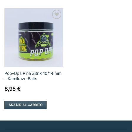
Añadir
a la
lista de
deseos
Pop-Ups Piña Zitrik 10/14 mm
– Kamikaze Baits
8,95
€
AÑADIR AL CARRITO