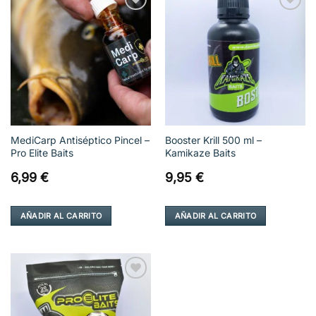
Añadir
Añadir
a la
a la
lista de
lista de
deseos
deseos
MediCarp Antiséptico Pincel –
Booster Krill 500 ml –
Pro Elite Baits
Kamikaze Baits
6,99
€
9,95
€
AÑADIR AL CARRITO
AÑADIR AL CARRITO
Añadir
a la
lista de