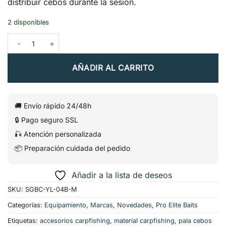
distribuir cebos durante la sesión.
2 disponibles
Pala de Cebado Pro Bait Scoop Black M – Pro Elite Baits cantida
AÑADIR AL CARRITO
🚚 Envío rápido 24/48h
🔒 Pago seguro SSL
🎣 Atención personalizada
📦 Preparación cuidada del pedido
Añadir a la lista de deseos
SKU:
SGBC-YL-04B-M
Categorías:
Equipamiento
,
Marcas
,
Novedades
,
Pro Elite Baits
Etiquetas:
accesorios carpfishing
,
material carpfishing
,
pala cebos