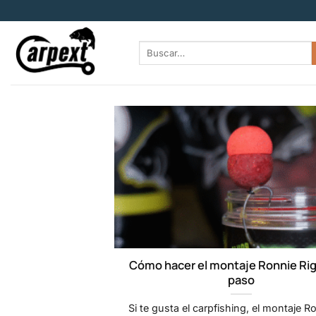
Saltar
al
contenido
Buscar
por:
Cómo hacer el montaje Ronnie Rig
paso
Si te gusta el carpfishing, el montaje R