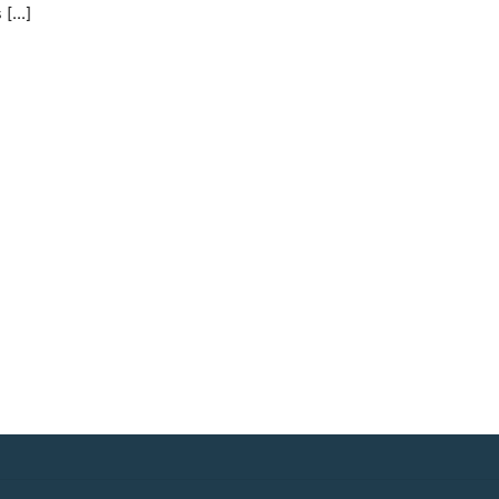
[...]