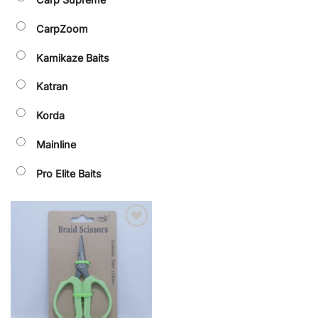
CarpZoom
Kamikaze Baits
Katran
Korda
Mainline
Pro Elite Baits
Añadir
a la
lista de
deseos