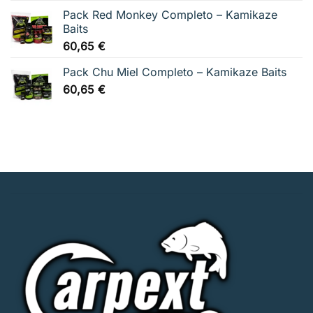
original
actual
Pack Red Monkey Completo – Kamikaze
era:
es:
Baits
36,96 €.
34,50 €.
60,65
€
Pack Chu Miel Completo – Kamikaze Baits
60,65
€