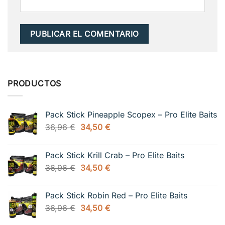
PRODUCTOS
Pack Stick Pineapple Scopex – Pro Elite Baits
El
El
36,96
€
34,50
€
precio
precio
original
actual
Pack Stick Krill Crab – Pro Elite Baits
era:
es:
El
El
36,96
€
34,50
€
36,96 €.
34,50 €.
precio
precio
original
actual
Pack Stick Robin Red – Pro Elite Baits
era:
es:
El
El
36,96
€
34,50
€
36,96 €.
34,50 €.
precio
precio