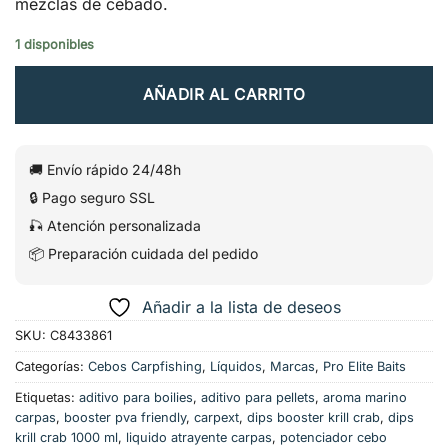
mezclas de cebado.
1 disponibles
AÑADIR AL CARRITO
🚚 Envío rápido 24/48h
🔒 Pago seguro SSL
🎣 Atención personalizada
📦 Preparación cuidada del pedido
Añadir a la lista de deseos
SKU:
C8433861
Categorías:
Cebos Carpfishing
,
Líquidos
,
Marcas
,
Pro Elite Baits
Etiquetas:
aditivo para boilies
,
aditivo para pellets
,
aroma marino
carpas
,
booster pva friendly
,
carpext
,
dips booster krill crab
,
dips
krill crab 1000 ml
,
liquido atrayente carpas
,
potenciador cebo