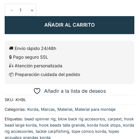
Hook Bead Large – Korda cantidad
AÑADIR AL CARRITO
🚚 Envío rápido 24/48h
🔒 Pago seguro SSL
🎣 Atención personalizada
📦 Preparación cuidada del pedido
Añadir a la lista de deseos
SKU:
KHBL
Categorías:
Korda
,
Marcas
,
Material
,
Material para montaje
Etiquetas:
bead spinner rig
,
blow back rig accesorios
,
carpext
,
hook
bead large korda
,
hook beads talla grande
,
korda hook stops
,
korda
rig accessories
,
tackle carpfishing
,
tope cónico korda
,
topes
anzuelos grandes korda