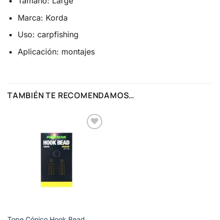
Tamaño: Large
Marca: Korda
Uso: carpfishing
Aplicación: montajes
TAMBIÉN TE RECOMENDAMOS…
Añadir
a la
lista de
deseos
Tope Cónico Hook Bead