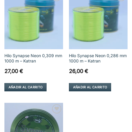
Añadir
Añadir
a la
a la
lista de
lista de
deseos
deseos
Hilo Synapse Neon 0,309 mm
Hilo Synapse Neon 0,286 mm
1000 m – Katran
1000 m – Katran
27,00
€
26,00
€
AÑADIR AL CARRITO
AÑADIR AL CARRITO
Añadir
a la
lista de
deseos