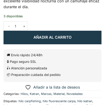
excelente visibilidad nocturna con un camuflaje eficaz
durante el día.
3 disponibles
Hilo Synapse Eclipse 0,371 mm 800 m – Katran cantidad
AÑADIR AL CARRITO
🚚 Envío rápido 24/48h
🔒 Pago seguro SSL
🎣 Atención personalizada
📦 Preparación cuidada del pedido
Añadir a la lista de deseos
Categorías:
Hilos
,
Katran
,
Marcas
,
Material
,
Novedades
Etiquetas:
hilo carpfishing
,
hilo fluorescente carpa
,
hilo katran
,