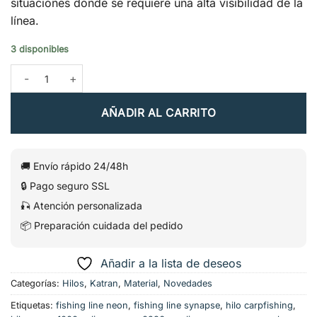
situaciones donde se requiere una alta visibilidad de la
línea.
3 disponibles
Hilo Synapse Neon 0,286 mm 1000 m – Katran cantidad
AÑADIR AL CARRITO
🚚 Envío rápido 24/48h
🔒 Pago seguro SSL
🎣 Atención personalizada
📦 Preparación cuidada del pedido
Añadir a la lista de deseos
Categorías:
Hilos
,
Katran
,
Material
,
Novedades
Etiquetas:
fishing line neon
,
fishing line synapse
,
hilo carpfishing
,