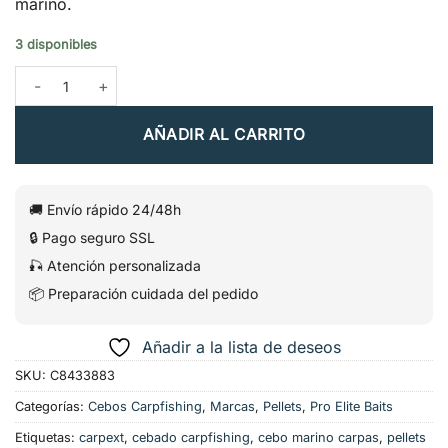
marino.
3 disponibles
Spod Mix 8 mm Pellets Krill & Crab – Pro Elite Baits cantidad
AÑADIR AL CARRITO
🚚 Envío rápido 24/48h
🔒 Pago seguro SSL
🎣 Atención personalizada
📦 Preparación cuidada del pedido
Añadir a la lista de deseos
SKU:
C8433883
Categorías:
Cebos Carpfishing
,
Marcas
,
Pellets
,
Pro Elite Baits
Etiquetas:
carpext
,
cebado carpfishing
,
cebo marino carpas
,
pellets